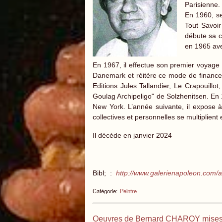
Parisienne.
En 1960, se
Tout Savoir
débute sa c
en 1965 avec
En 1967, il effectue son premier voyage 
Danemark et réitère ce mode de financem
Editions Jules Tallandier, Le Crapouillot
Goulag Archipeligo" de Solzhenitsen. En 1
New York. L’année suivante, il expose à
collectives et personnelles se multiplient
Il décède en janvier 2024
Bibl; :
http://www.galerienapoleon.com/au
Catégorie:
Peintre
Oeuvres de Bernard CHAROY mises