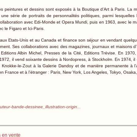
s peintures et dessins sont exposés à la Boutique d’Art à Paris. La
 une série de portraits de personnalités politiques, parmi lesquelles
ollaboration avec Edi-Monde et Opera Mundi, puis en 1963, avec le m
 le Figaro et Ici-Paris.
aux Etats-Unis et au Canada et finance son séjour en vendant quelque
ent. Ses collaborations avec des magazines, journaux et maisons d’édi
, Editions Albin Michel, Presses de la Cité, Editions Trévise. En 1970, 
972, il vend soixante dessins à Nordopress, à Stockholm. En 1974, il co
 Knokke-le-Zout à la Galerie Dandoy et de manière permanente à l’At
 en France et à l’étranger : Paris, New York, Los Angeles, Tokyo, Osaka,
teur-bande-dessinee_illustration-origin...
 en vente