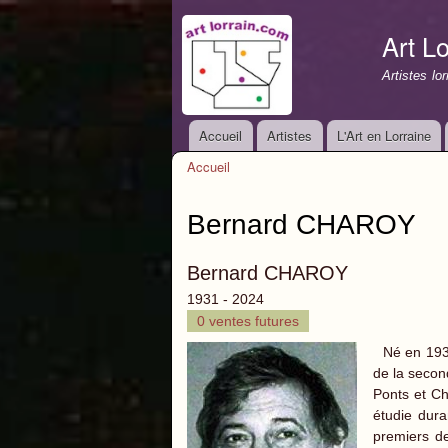
Art Lo
Artistes lo
Accueil
Artistes
L'Art en Lorraine
Menu principal
Accueil
Vous êtes ici
Bernard CHAROY
Bernard CHAROY
1931 - 2024
0 ventes futures
Né en 1931
de la secon
Ponts et Ch
étudie dura
premiers de