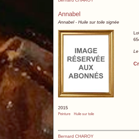
Bernard CHAROY
Annabel
Annabel - Huile sur toile signée
Lo
65
Le
Cr
2015
Peinture
Huile sur toile
Bernard CHAROY