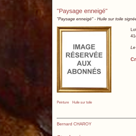
"Paysage enneigé"
"Paysage enneigé" - Huile sur toile signé
Lo
41
Le
Cr
Peinture
Huile sur toile
Bernard CHAROY