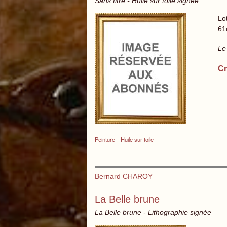
Sans titre - Huile sur toile signée
Lo
61
Le
Cr
Peinture
Huile sur toile
Bernard CHAROY
La Belle brune
La Belle brune - Lithographie signée