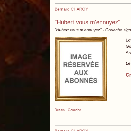
Bernard CHAROY
"Hubert vous m'ennuyez"
"Hubert vous m'ennuyez" - Gouache sig
Lo
Go
A 
Le
Cr
Dessin
Gouache