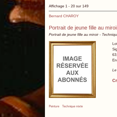
Affichage 1 - 20 sur 149
Bernard CHAROY
Portrait de jeune fille au miroi
Portrait de jeune fille au miroir - Techniq
Lo
Si
63
En
Le
Cr
Peinture
Technique mixte