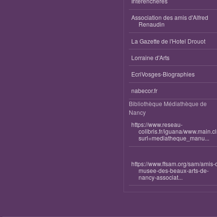
Interenchères
Association des amis d'Alfred
Renaudin
La Gazette de l'Hotel Drouot
Lorraine d'Arts
EcriVosges-Biographies
nabecor.fr
Bibliothèque Médiathèque de
Nancy
https://www.reseau-
colibris.fr/iguana/www.main.c
surl=mediatheque_manu...
https://www.ffsam.org/sam/amis-
musee-des-beaux-arts-de-
nancy-associat...