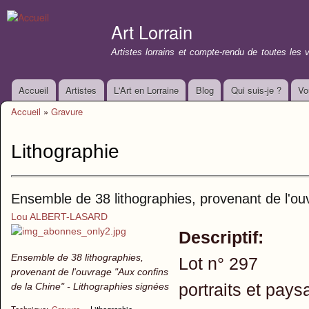
All
con
Art Lorrain
prin
Artistes lorrains et compte-rendu de toutes les 
Accueil
Artistes
L'Art en Lorraine
Blog
Qui suis-je ?
Vo
Menu principal
Accueil
»
Gravure
Vous êtes ici
Lithographie
Ensemble de 38 lithographies, provenant de l'ou
Lou ALBERT-LASARD
Descriptif:
Ensemble de 38 lithographies,
Lot n° 297
provenant de l'ouvrage "Aux confins
portraits et pays
de la Chine" - Lithographies signées
Technique:
Gravure
›
Lithographie