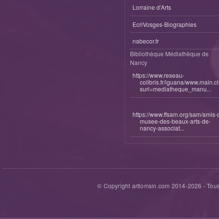
Lorraine d'Arts
EcriVosges-Biographies
nabecor.fr
Bibliothèque Médiathèque de
Nancy
https://www.reseau-
colibris.fr/iguana/www.main.c
surl=mediatheque_manu...
https://www.ffsam.org/sam/amis-
musee-des-beaux-arts-de-
nancy-associat...
© Copyright artlorrain.com 2014-
2026
- Tous