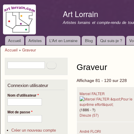
All
con
Art Lorrain
prin
Artistes lorrains et compte-rendu de to
Accueil
Artistes
L'Art en Lorraine
Blog
Qui suis-je ?
Vo
Menu principal
Accueil
»
Graveur
Vous êtes ici
Formulaire de recherche
Rechercher
Graveur
Affichage 81 - 120 sur 228
Connexion utilisateur
Marcel FALTER
Nom d'utilisateur
*
(1886 - ?)
Mot de passe
*
Dieuze (57)
Créer un nouveau compte
André FLORI