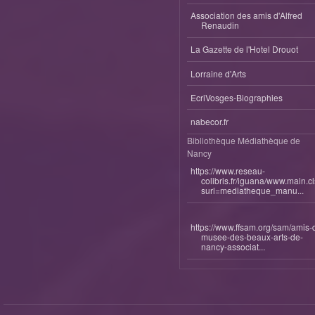
Association des amis d'Alfred
Renaudin
La Gazette de l'Hotel Drouot
Lorraine d'Arts
EcriVosges-Biographies
nabecor.fr
Bibliothèque Médiathèque de
Nancy
https://www.reseau-
colibris.fr/iguana/www.main.c
surl=mediatheque_manu...
https://www.ffsam.org/sam/amis-
musee-des-beaux-arts-de-
nancy-associat...