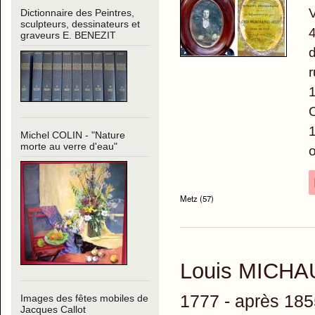
V
Dictionnaire des Peintres,
sculpteurs, dessinateurs et
4
graveurs E. BENEZIT
d
r
1
O
1
Michel COLIN - "Nature
morte au verre d'eau"
œ
Metz (57)
Louis MICH
1777 - après 185
Images des fêtes mobiles de
Jacques Callot