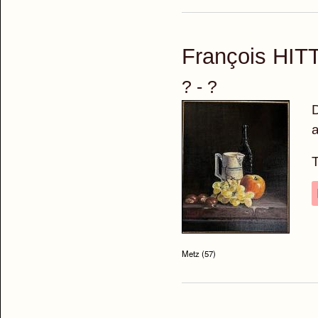
François HIT
? - ?
D
a
T
Metz (57)