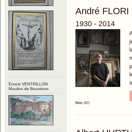
André FLORI
1930 - 2014
A
j
l
n
p
l
s
Ernest VENTRILLON :
Moulins de Bouxières
Metz (57)