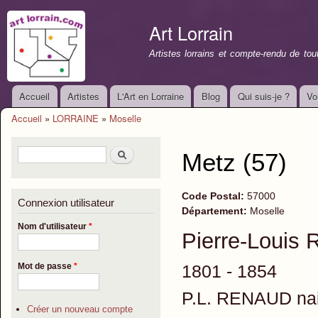
All
con
Art Lorrain
prin
Artistes lorrains et compte-rendu de to
Accueil
Artistes
L'Art en Lorraine
Blog
Qui suis-je ?
Vo
Menu principal
Accueil
»
LORRAINE
»
Moselle
Vous êtes ici
Formulaire de recherche
Rechercher
Metz (57)
Code Postal:
57000
Connexion utilisateur
Département:
Moselle
Nom d'utilisateur
*
Pierre-Loui
1801 - 1854
Mot de passe
*
P.L. RENAUD nait
Créer un nouveau compte