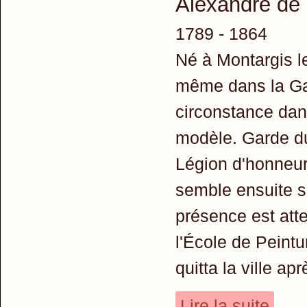
Alexandre d
1789 - 1864
Né à Montargis le
même dans la Gar
circonstance dan
modèle. Garde du 
Légion d'honneur 
semble ensuite s'
présence est att
l'École de Peintur
quitta la ville a
Lire la suite