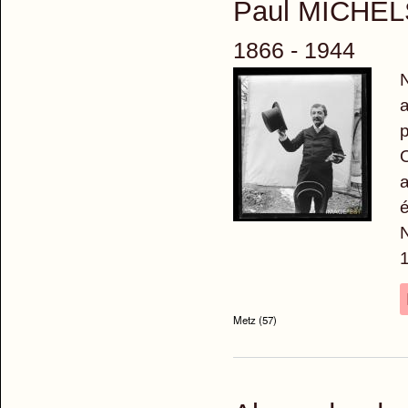
Paul MICHEL
1866 - 1944
N
a
p
O
a
é
N
1
Metz (57)