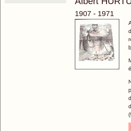
Albert HURT
1907 - 1971
A
d
r
M
é
N
p
d
d
(