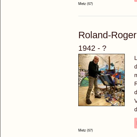
Metz (57)
Roland-Roge
1942 - ?
L
d
m
R
d
V
d
Metz (57)