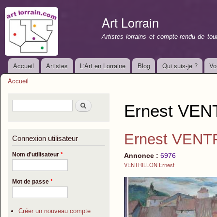
All
con
Art Lorrain
prin
Artistes lorrains et compte-rendu de to
Accueil
Artistes
L'Art en Lorraine
Blog
Qui suis-je ?
Vo
Menu principal
Accueil
Vous êtes ici
Formulaire de recherche
Rechercher
Ernest VENT
Ernest VENTR
Connexion utilisateur
Nom d'utilisateur
*
Annonce :
6976
VENTRILLON Ernest
Mot de passe
*
Créer un nouveau compte