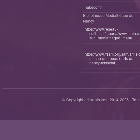
nabecor.fr
Bibliothèque Médiathèque de
Nancy
https://www.reseau-
colibris.fr/iguana/www.main.c
surl=mediatheque_manu...
https://www.ffsam.org/sam/amis-
musee-des-beaux-arts-de-
nancy-associat...
© Copyright artlorrain.com 2014-
2026
- Tous