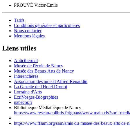
PROUVÉ Victor-Emile
Tarifs
Conditions générales et particulieres
Nous contacter
Mentions légales
Liens utiles
Anticthermal
Musée de l'école de Nancy
Musée des Beaux Arts de Nancy
Interenchères
Association des amis d'Alfred Renaudin
La Gazette de l'Hotel Drouot
Lorraine d'Arts
EcriVosges-Biographies
nabecor.fr
Bibliothèque Médiathèque de Nancy
https://www.reseau-colibris.fr/iguana/www.main.cls?surl=med
https://www.ffsam.org/sam/amis-du-musee-des-beaux-arts-de-na