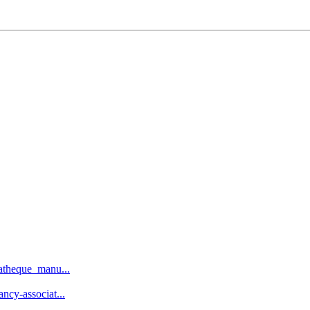
iatheque_manu...
ncy-associat...