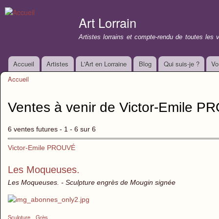
All
con
Art Lorrain
prin
Artistes lorrains et compte-rendu de toutes les 
Accueil
Artistes
L'Art en Lorraine
Blog
Qui suis-je ?
Vo
Menu principal
Accueil
Vous êtes ici
Ventes à venir de Victor-Emile 
6 ventes futures - 1 - 6 sur 6
Victor-Emile PROUVÉ
Les Moqueuses.
Les Moqueuses. - Sculpture engrès de Mougin signée
Sculpture
Grès