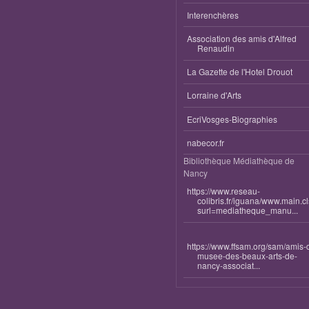
Interenchères
Association des amis d'Alfred
Renaudin
La Gazette de l'Hotel Drouot
Lorraine d'Arts
EcriVosges-Biographies
nabecor.fr
Bibliothèque Médiathèque de
Nancy
https://www.reseau-
colibris.fr/iguana/www.main.c
surl=mediatheque_manu...
https://www.ffsam.org/sam/amis-
musee-des-beaux-arts-de-
nancy-associat...