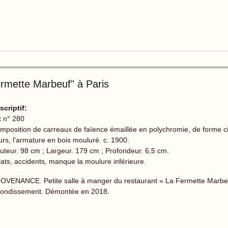
rmette Marbeuf" à Paris
scriptif:
t n° 280
mposition de carreaux de faïence émaillée en polychromie, de forme cin
eurs, l'armature en bois mouluré. c. 1900.
uteur. 98 cm ; Largeur. 179 cm ; Profondeur. 6,5 cm.
lats, accidents, manque la moulure inférieure.
OVENANCE. Petite salle à manger du restaurant « La Fermette Marbeuf
rondissement. Démontée en 2018.