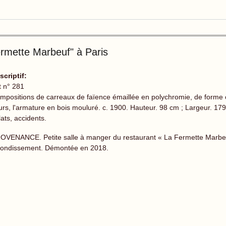
rmette Marbeuf" à Paris
scriptif:
t n° 281
mpositions de carreaux de faïence émaillée en polychromie, de forme ci
eurs, l'armature en bois mouluré. c. 1900. Hauteur. 98 cm ; Largeur. 17
ats, accidents.
OVENANCE. Petite salle à manger du restaurant « La Fermette Marbeuf
rondissement. Démontée en 2018.