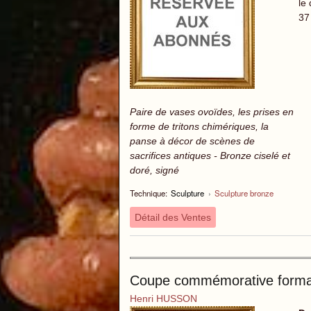
le
37
Paire de vases ovoïdes, les prises en
forme de tritons chimériques, la
panse à décor de scènes de
sacrifices antiques - Bronze ciselé et
doré, signé
Technique:
Sculpture
›
Sculpture bronze
Détail des Ventes
Coupe commémorative forma
Henri HUSSON