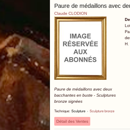
Paure de médaillons avec de
Claude CLODION
De
Lo
Pa
de
H.
Paure de médaillons avec deux
bacchantes en buste - Sculptures
bronze signées
Technique:
Sculpture
›
Sculpture bronze
Détail des Ventes