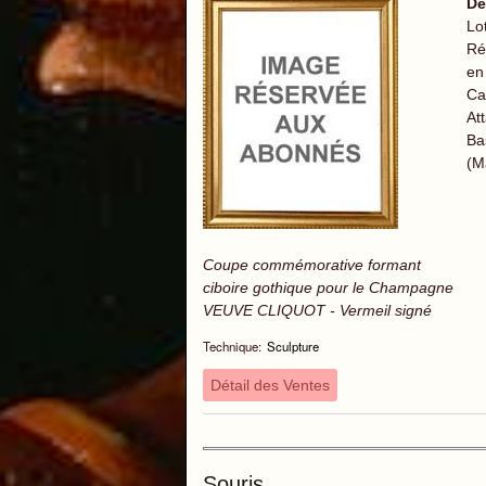
De
Lo
Ré
en
Ca
At
Ba
(M
Coupe commémorative formant
ciboire gothique pour le Champagne
VEUVE CLIQUOT - Vermeil signé
Technique:
Sculpture
Détail des Ventes
Souris