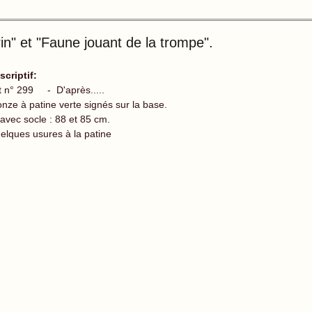
n" et "Faune jouant de la trompe".
scriptif:
t n° 299 - D'après.....
onze à patine verte signés sur la base.
 avec socle : 88 et 85 cm.
elques usures à la patine