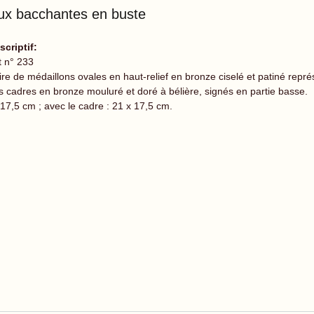
ux bacchantes en buste
scriptif:
t n° 233
ire de médaillons ovales en haut-relief en bronze ciselé et patiné rep
s cadres en bronze mouluré et doré à bélière, signés en partie basse.
 17,5 cm ; avec le cadre : 21 x 17,5 cm.