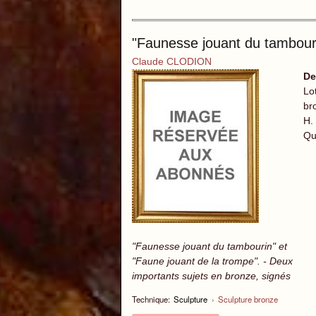
"Faunesse jouant du tambouri
Claude CLODION
De
Lo
br
H.
Qu
"Faunesse jouant du tambourin" et
"Faune jouant de la trompe". - Deux
importants sujets en bronze, signés
Technique:
Sculpture
›
Sculpture bronze