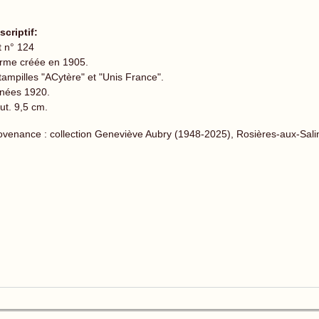
scriptif:
t n° 124
rme créée en 1905.
tampilles "ACytère" et "Unis France".
nées 1920.
ut. 9,5 cm.
ovenance : collection Geneviève Aubry (1948-2025), Rosières-aux-Sali