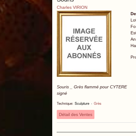
Charles VIRION
De
Lo
Fo
Es
An
Ha
Pr
Souris _ Grès flammé pour CYTERE
signé
Technique:
Sculpture
›
Grès
Détail des Ventes