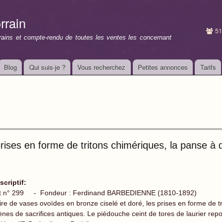
Aller au
contenu
rrain
principal
51
rrains et compte-rendu de toutes les ventes les concernant
Blog
Qui suis-je ?
Vous recherchez
Petites annonces
Tarifs
rises en forme de tritons chimériques, la panse à 
scriptif:
t n° 299 - Fondeur : Ferdinand BARBEDIENNE (1810-1892)
ire de vases ovoïdes en bronze ciselé et doré, les prises en forme de t
ènes de sacrifices antiques. Le piédouche ceint de tores de laurier re