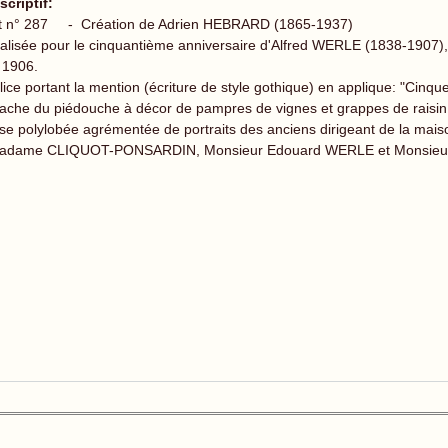
scriptif:
t n° 287 - Création de Adrien HEBRARD (1865-1937)
alisée pour le cinquantième anniversaire d'Alfred WERLE (1838-1907)
 1906.
lice portant la mention (écriture de style gothique) en applique: "Cinqu
tache du piédouche à décor de pampres de vignes et grappes de raisin 
se polylobée agrémentée de portraits des anciens dirigeant de la mais
adame CLIQUOT-PONSARDIN, Monsieur Edouard WERLE et Monsieur