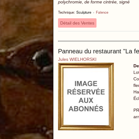
polychromie, de forme cintrée, signé
Technique:
Sculpture
›
Faïence
Détail des Ventes
Panneau du restaurant "La fe
Jules WIELHORSKI
De
Lo
Co
fl
Ha
Éc
PR
ar