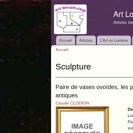
Art Lo
Artistes lo
Accueil
Artistes
L'Art en Lorraine
Menu principal
Accueil
Vous êtes ici
Sculpture
Paire de vases ovoïdes, les p
antiques
Claude CLODION
De
Lo
Pa
sc