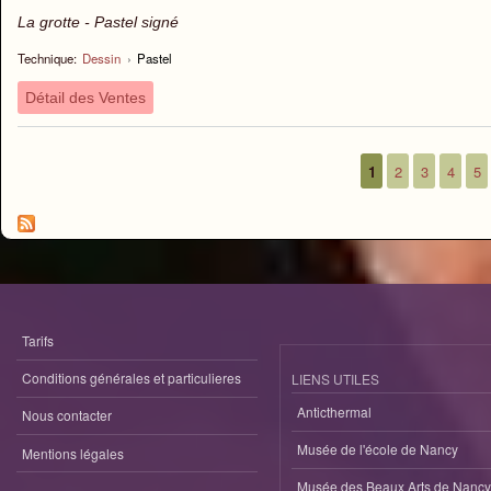
La grotte - Pastel signé
Technique:
Dessin
›
Pastel
Détail des Ventes
1
2
3
4
5
Pages
Tarifs
Conditions générales et particulieres
LIENS UTILES
Anticthermal
Nous contacter
Musée de l'école de Nancy
Mentions légales
Musée des Beaux Arts de Nancy