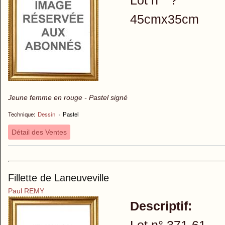
Lot n° ?
45cmx35cm
Jeune femme en rouge - Pastel signé
Technique:
Dessin
›
Pastel
Détail des Ventes
Fillette de Laneuveville
Paul REMY
Descriptif: