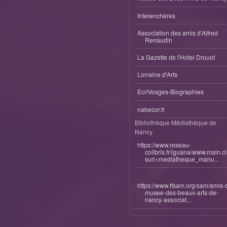
Interenchères
Association des amis d'Alfred
Renaudin
La Gazette de l'Hotel Drouot
Lorraine d'Arts
EcriVosges-Biographies
nabecor.fr
Bibliothèque Médiathèque de
Nancy
https://www.reseau-
colibris.fr/iguana/www.main.c
surl=mediatheque_manu...
https://www.ffsam.org/sam/amis-
musee-des-beaux-arts-de-
nancy-associat...