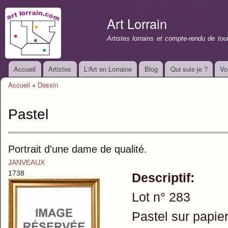
All
con
Art Lorrain
prin
Artistes lorrains et compte-rendu de to
Accueil
Artistes
L'Art en Lorraine
Blog
Qui suis-je ?
Vo
Menu principal
Accueil
»
Dessin
Vous êtes ici
Pastel
Portrait d'une dame de qualité.
JANVEAUX
1738
Descriptif:
Lot n° 283
Pastel sur papier