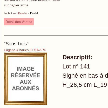
Maison au bord d'une rivière - Pastel
sur papier signé
Technique:
Dessin
›
Pastel
Détail des Ventes
"Sous-bois"
Eugène-Charles GUÉRARD
Descriptif:
Lot n° 141
Signé en bas à d
H_26,5 cm L_19