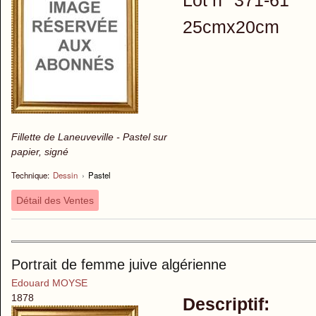
Lot n° 371-61
25cmx20cm
Fillette de Laneuveville - Pastel sur
papier, signé
Technique:
Dessin
›
Pastel
Détail des Ventes
Portrait de femme juive algérienne
Edouard MOYSE
1878
Descriptif: