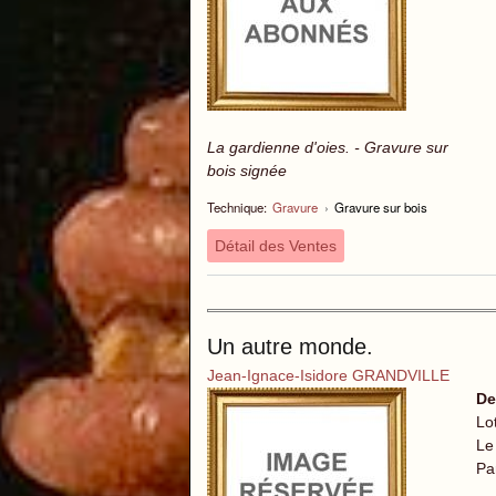
La gardienne d'oies. - Gravure sur
bois signée
Technique:
Gravure
›
Gravure sur bois
Détail des Ventes
Un autre monde.
Jean-Ignace-Isidore GRANDVILLE
De
Lo
Le
Pa