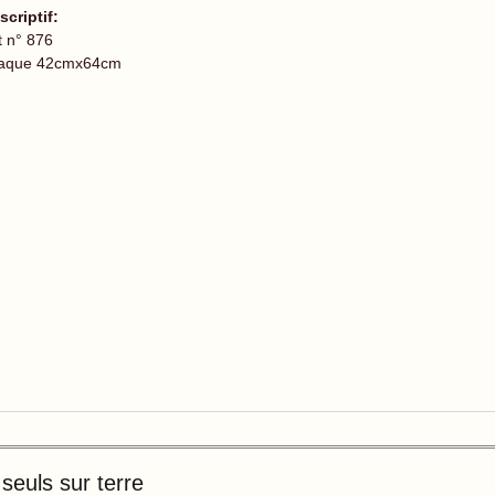
scriptif:
t n° 876
aque 42cmx64cm
seuls sur terre