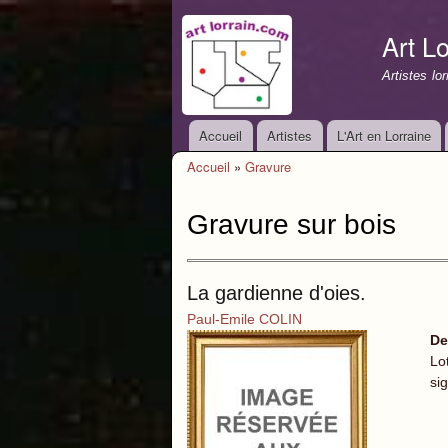
Art Lo
Artistes lo
Accueil
Artistes
L'Art en Lorraine
Menu principal
Accueil
»
Gravure
Vous êtes ici
Gravure sur bois
La gardienne d'oies.
Paul-Emile COLIN
De
Lo
si