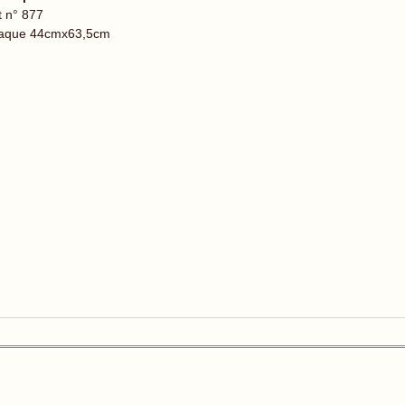
t n° 877
aque 44cmx63,5cm