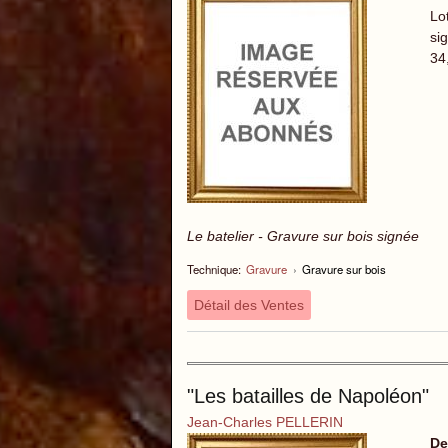
Lo
sig
34
Le batelier - Gravure sur bois signée
Technique:
Gravure
›
Gravure sur bois
Détail des Ventes
"Les batailles de Napoléon"
Jean-Charles PELLERIN
De