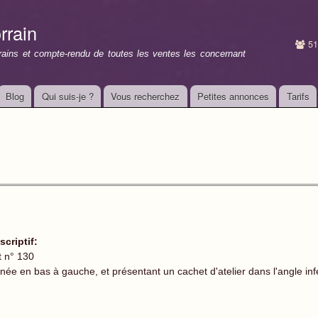
Aller au
contenu
rrain
principal
51
rrains et compte-rendu de toutes les ventes les concernant
Blog
Qui suis-je ?
Vous recherchez
Petites annonces
Tarifs
scriptif:
t n° 130
gnée en bas à gauche, et présentant un cachet d'atelier dans l'angle infé