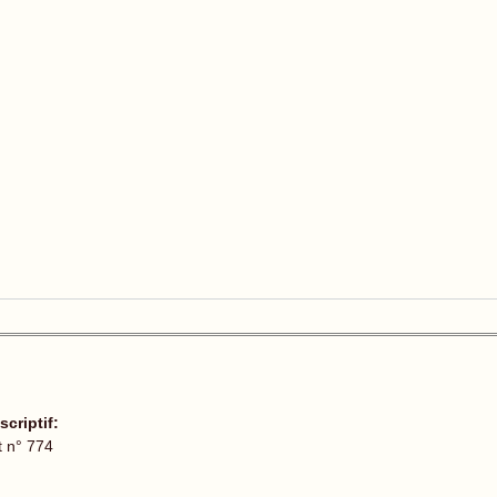
scriptif:
t n° 774