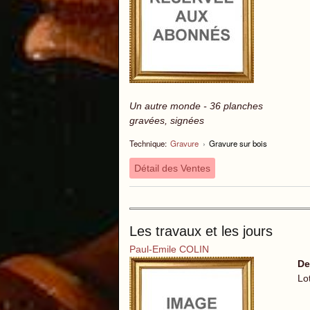
Un autre monde - 36 planches
gravées, signées
Technique:
Gravure
›
Gravure sur bois
Détail des Ventes
Les travaux et les jours
Paul-Emile COLIN
De
Lo