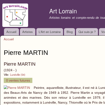
All
con
Art Lorrain
prin
Artistes lorrains et compte-rendu de to
Accueil
Artistes
L'Art en Lorraine
Blog
Qui suis-je ?
Vo
Menu principal
Accueil
Vous êtes ici
Pierre MARTIN
Pierre MARTIN
(1924 - )
Ville:
Lunéville (54)
0 ventes futures
Peintre, aquarelliste, illustrateur, il est né à
des Beaux-Arts de Nancy de 1949 à 1952. Pierre Martin a voyagé
animées et des marines. Dés son retour à Lunéville en 1979, il
expositions, notamment à Lunéville, Nancy, Thionville où le Prix de l