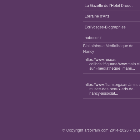
La Gazette de l'Hotel Drouot
Lorraine d'Arts
EcriVosges-Biographies
nabecor.fr
Bibliothèque Médiathèque de
Nancy
https://www.reseau-
colibris.fr/iguana/www.main.c
surl=mediatheque_manu...
https://www.ffsam.org/sam/amis-
musee-des-beaux-arts-de-
nancy-associat...
© Copyright artlorrain.com 2014-
2026
- Tous