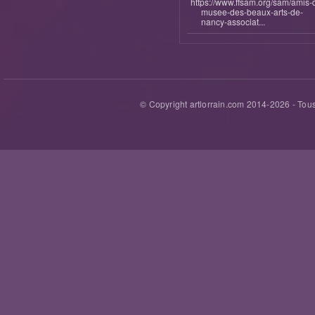
https://www.ffsam.org/sam/amis-
musee-des-beaux-arts-de-
nancy-associat...
© Copyright artlorrain.com 2014-
2026
- Tous