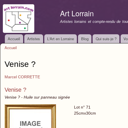
All
con
Art Lorrain
prin
Artistes lorrains et compte-rendu de to
Accueil
Artistes
L'Art en Lorraine
Blog
Qui suis-je ?
Vo
Menu principal
Accueil
Vous êtes ici
Venise ?
Marcel CORRETTE
Venise ?
Venise ? - Huile sur panneau signée
Lot n° 71
25cmx30cm