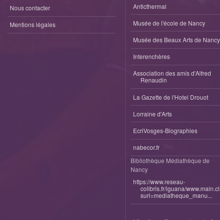
Anticthermal
Nous contacter
Musée de l'école de Nancy
Mentions légales
Musée des Beaux Arts de Nancy
Interenchères
Association des amis d'Alfred
Renaudin
La Gazette de l'Hotel Drouot
Lorraine d'Arts
EcriVosges-Biographies
nabecor.fr
Bibliothèque Médiathèque de
Nancy
https://www.reseau-
colibris.fr/iguana/www.main.c
surl=mediatheque_manu...