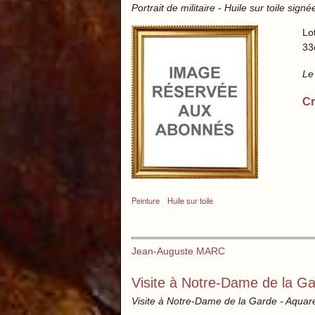
Portrait de militaire - Huile sur toile signé
Lo
33
Le
Cr
Peinture
Huile sur toile
Jean-Auguste MARC
Visite à Notre-Dame de la G
Visite à Notre-Dame de la Garde - Aquare