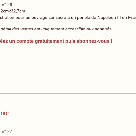
t n° 26
,2cmx32,7cm
lustration pour un ouvrage consacré à un périple de Napoléon III en Fr
 détail des ventes est uniquement accessible aux abonnés.
éez un compte gratuitement puis abonnez-vous !
gnon
t n° 27