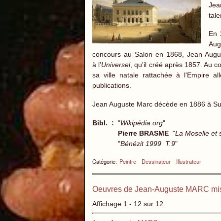
Jea
tale
En 
Aug
concours au Salon en 1868, Jean Augus
à l’
Universel
, qu'il créé après 1857. Au 
sa ville natale rattachée à l'Empire al
publications.
Jean Auguste Marc décède en 1886 à Su
Bibl. :
"
Wikipédia.org
"
Pierre BRASME
"
La Moselle et s
"
Bénézit 1999 T.9
"
Catégorie:
Peintre
Dessinateur
Illustrateur
Oeuvres de Jean-Auguste MARC mis
Affichage 1 - 12 sur 12