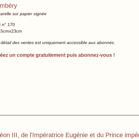
ambéry
relle sur papier signée
t n° 170
,5cmx23cm
 détail des ventes est uniquement accessible aux abonnés.
éez un compte gratuitement puis abonnez-vous !
on III, de l'Impératrice Eugénie et du Prince impér