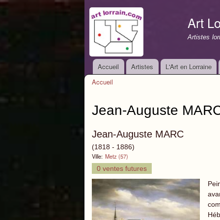
Art Lo
Artistes lo
Accueil
Artistes
L'Art en Lorraine
Menu principal
Accueil
Vous êtes ici
Jean-Auguste MAR
Jean-Auguste MARC
(1818 - 1886)
Ville:
Metz (57)
0 ventes futures
Pei
ava
com
Héb