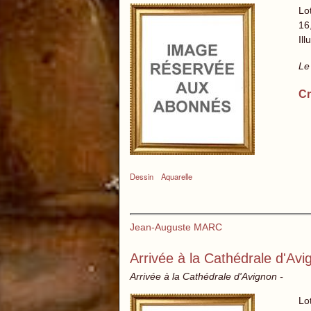
Lo
16
Il
Le
Cr
Dessin
Aquarelle
Jean-Auguste MARC
Arrivée à la Cathédrale d'Avi
Arrivée à la Cathédrale d'Avignon -
Lo