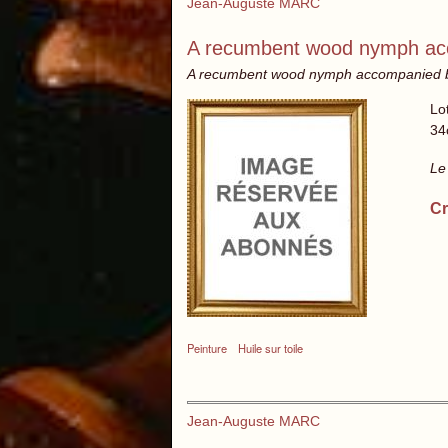
Jean-Auguste MARC
A recumbent wood nymph acc
A recumbent wood nymph accompanied by t
Lo
34
Le
Cr
Peinture
Huile sur toile
Jean-Auguste MARC