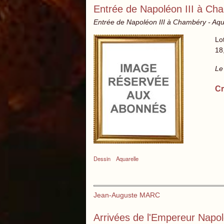
Entrée de Napoléon III à Ch
Entrée de Napoléon III à Chambéry - Aqua
Lo
18
Le
Cr
Dessin
Aquarelle
Jean-Auguste MARC
Arrivées de l'Empereur Napolé