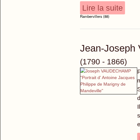
Lire la suite
Rambervillers (88)
Jean-Josep
(1790 - 1866)
P
m
S
d
I
s
e