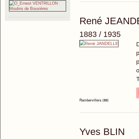
René JEAND
1883 / 1935
D
p
p
o
T
Rambervillers (88)
Yves BLIN