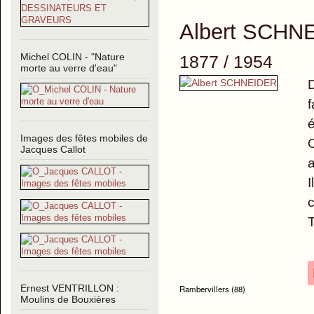
Albert SCHN
Michel COLIN - "Nature
1877 / 1954
morte au verre d'eau"
D
f
é
Images des fêtes mobiles de
O
Jacques Callot
I
c
T
Ernest VENTRILLON :
Rambervillers (88)
Moulins de Bouxières