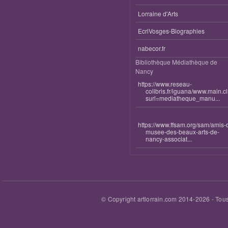
Lorraine d'Arts
EcriVosges-Biographies
nabecor.fr
Bibliothèque Médiathèque de
Nancy
https://www.reseau-
colibris.fr/iguana/www.main.c
surl=mediatheque_manu...
https://www.ffsam.org/sam/amis-
musee-des-beaux-arts-de-
nancy-associat...
© Copyright artlorrain.com 2014-
2026
- Tous