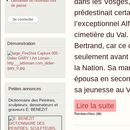
dans les Vosges,
Demander un nouveau mot
de passe
prédestinait cer
l’exceptionnel Al
cimetière du Val.
Démonstration
Bertrand, car ce 
seulement avant l
la Nation. Sa ma
épousa en secon
sa jeunesse au V
Petites annonces
Dictionnaire des Peintres,
Lire la suite
sculpteurs, dessinateurs et
graveurs E. BENEZIT
Rambervillers (88)