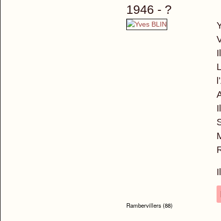
1946 - ?
Y
I
L
l
A
I
S
M
I
Rambervillers (88)