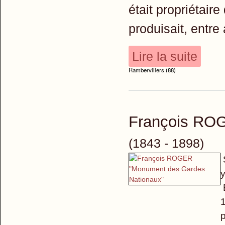
était propriétair
produisait, entre
Lire la suite
Rambervillers (88)
François RO
(1843 - 1898)
y
E
1