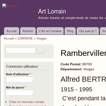
All
con
Art Lorrain
prin
Artistes lorrains et compte-rendu de toutes les 
Accueil
Artistes
L'Art en Lorraine
Blog
Qui suis-je ?
Vo
Menu principal
Accueil
»
LORRAINE
»
Vosges
Vous êtes ici
Formulaire de recherche
Rechercher
Ramberviller
Code Postal:
88700
Connexion utilisateur
Département:
Vosges
Nom d'utilisateur
*
Alfred BERT
1915 - 1995
Mot de passe
*
C’est pendant la
Créer un nouveau compte