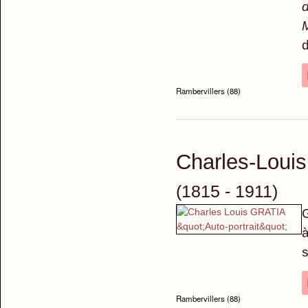
d
d
Rambervillers (88)
Charles-Loui
(1815 - 1911)
G
à
s
Rambervillers (88)