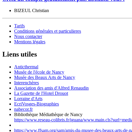
BIZEUL Christian
Tarifs
Conditions générales et particulieres
Nous contacter
Mentions légales
Liens utiles
Anticthermal
Musée de l'école de Nancy
Musée des Beaux Arts de Nancy
Interenchères
Association des amis d'Alfred Renaudin
La Gazette de l'Hotel Drouot
Lorraine d'Arts
EcriVosges-Biographies
nabecor.fr
Bibliothèque Médiathèque de Nancy
https://www.reseau-colibris.fr/iguana/www.main.cls?surl=med
https://www.ffsam.org/sam/amis-du-musee-des-beaux-arts-de-na