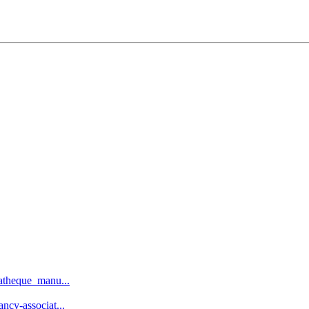
iatheque_manu...
ncy-associat...