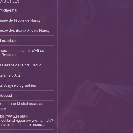
ENS UTILES
nticthermal
usée de l'école de Nancy
usée des Beaux Arts de Nancy
nterenchères
ssociation des amis d'Alfred
Renaudin
a Gazette de l'Hotel Drouot
orraine d'Arts
criVosges-Biographies
abecor.fr
bliothèque Médiathèque de
ncy
ttps://www.reseau-
colibris.fr/iguana/www.main.cls?
surl=mediatheque_manu...