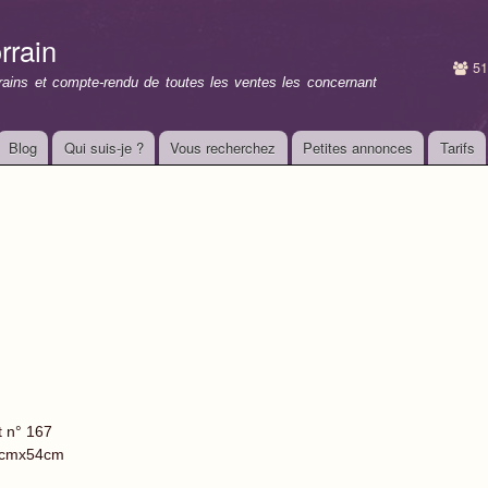
Aller au
contenu
rrain
principal
51
rrains et compte-rendu de toutes les ventes les concernant
Blog
Qui suis-je ?
Vous recherchez
Petites annonces
Tarifs
t n° 167
cmx54cm