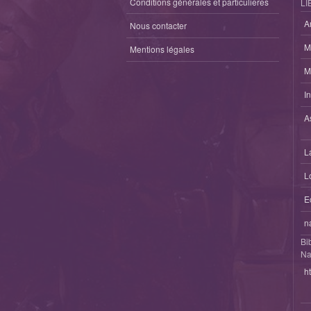
Conditions générales et particulieres
LI
A
Nous contacter
M
Mentions légales
M
I
A
L
L
E
n
Bi
Na
h