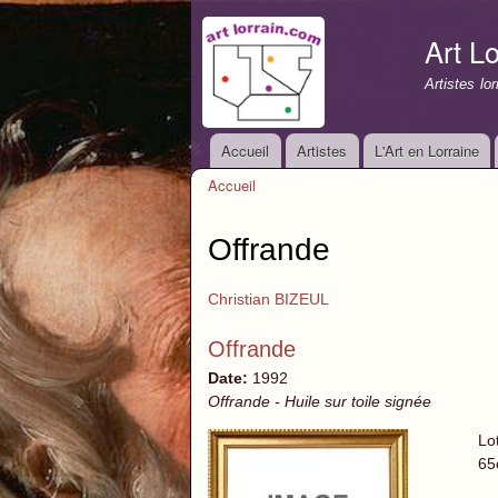
Art Lo
Artistes lo
Accueil
Artistes
L'Art en Lorraine
Menu principal
Accueil
Vous êtes ici
Offrande
Christian BIZEUL
Offrande
Date:
1992
Offrande - Huile sur toile signée
Lo
65