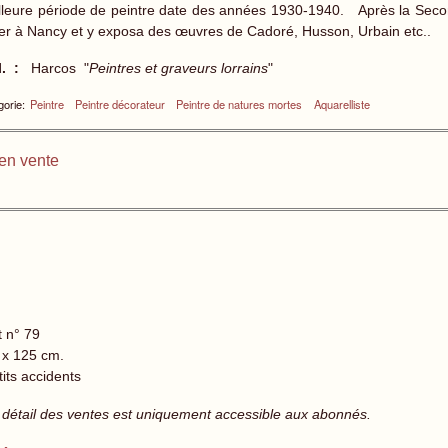
lleure période de peintre date des années 1930-1940. Après la Second
ier à Nancy et y exposa des œuvres de Cadoré, Husson, Urbain etc..
l. :
Harcos "
Peintres et graveurs lorrains
"
orie:
Peintre
Peintre décorateur
Peintre de natures mortes
Aquarelliste
en vente
t n° 79
 x 125 cm.
tits accidents
 détail des ventes est uniquement accessible aux abonnés.