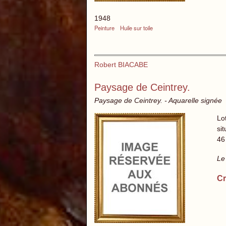
1948
Peinture
Huile sur toile
Robert BIACABE
Paysage de Ceintrey.
Paysage de Ceintrey. - Aquarelle signée
Lo
si
46
Le
Cr