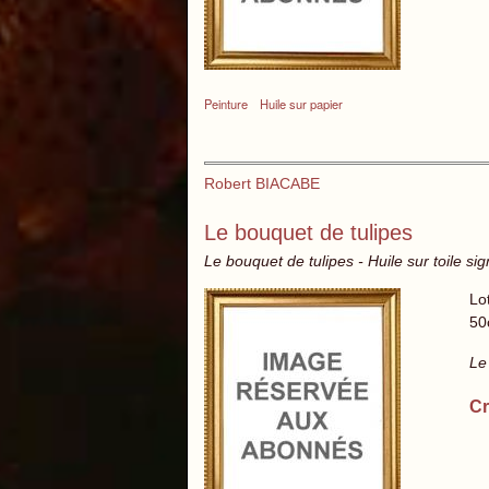
Peinture
Huile sur papier
Robert BIACABE
Le bouquet de tulipes
Le bouquet de tulipes - Huile sur toile si
Lo
50
Le
Cr