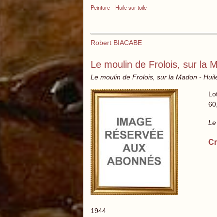
Peinture
Huile sur toile
Robert BIACABE
Le moulin de Frolois, sur la
Le moulin de Frolois, sur la Madon - Huile
Lo
60
Le
Cr
1944