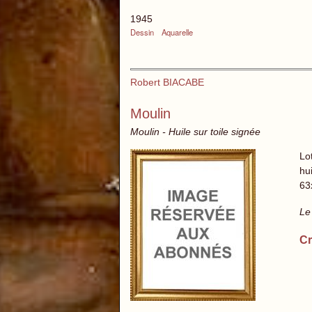
1945
Dessin
Aquarelle
Robert BIACABE
Moulin
Moulin - Huile sur toile signée
Lo
hui
63
Le
Cr