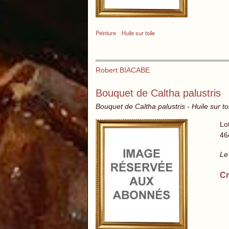
Peinture
Huile sur toile
Robert BIACABE
Bouquet de Caltha palustris
Bouquet de Caltha palustris - Huile sur to
Lo
46
Le
Cr