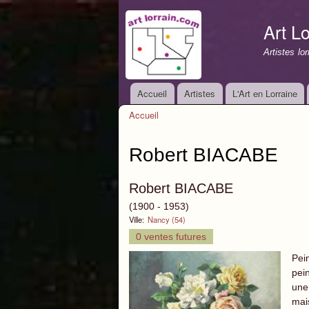
Art Lo
Artistes lo
Accueil
Artistes
L'Art en Lorraine
Menu principal
Accueil
Vous êtes ici
Robert BIACABE
Robert BIACABE
(1900 - 1953)
Ville:
Nancy (54)
0 ventes futures
Pei
pei
une
mai