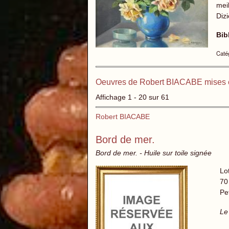
mei
Diz
Bib
Catég
Oeuvres de Robert BIACABE mises 
Affichage 1 - 20 sur 61
Robert BIACABE
Bord de mer.
Bord de mer. - Huile sur toile signée
Lo
70
Pe
Le