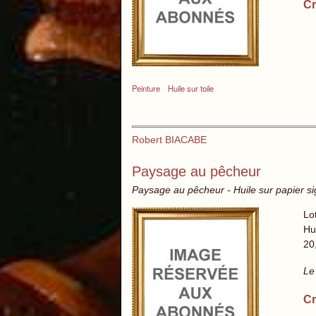
Cr
Peinture
Huile sur toile
Robert BIACABE
Paysage au pêcheur
Paysage au pêcheur - Huile sur papier s
Lo
Hui
20
Le
Cr