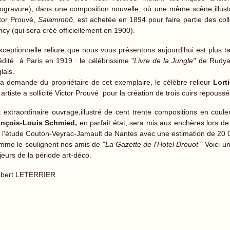
ogravure), dans une composition nouvelle, où une même scène illustre 
tor Prouvé,
Salammbô
, est achetée en 1894 pour faire partie des coll
cy (qui sera créé officiellement en 1900).
xceptionnelle reliure que nous vous présentons aujourd'hui est plus ta
édité à Paris en 1919 : le célébrissime "
Livre de la Jungle"
de Rudyar
lais.
a demande du propriétaire de cet exemplaire, le célèbre relieur
Lort
 artiste a sollicité Victor Prouvé pour la création de trois cuirs repouss
 extraordinaire ouvrage,illustré de cent trente compositions en coul
ançois-Louis Schmied,
en parfait état, sera mis aux enchères lors d
 l'étude Couton-Veyrac-Jamault de Nantes avec une estimation de 20 
me le soulignent nos amis de "
La Gazette de l'Hotel Drouot
" Voici un
eurs de la période art-déco.
bert LETERRIER