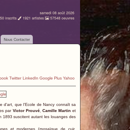
samedi 08 août 2026
50
inscrits
1921
artistes
57548
oeuvres
Nous Contacter
book
Twitter
LinkedIn
Google Plus
Yahoo
ure d'art, que l'Ecole de Nancy connaît sa
ées par
Victor Prouvé
,
Camille Martin
et
n 1893 suscitent autant les louanges des
ennes et modernes (mosaïque de cuir,