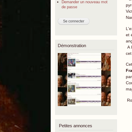
Demander un nouveau mot
pyr
de passe
Vic
Nan
L'e
et 
ang
Démonstration
A l
cet
Cet
Fr
par
Com
maj
Ro
Petites annonces