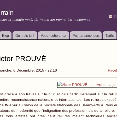
Aller au
contenu
rrain
principal
51
rrains et compte-rendu de toutes les ventes les concernant
Blog
Qui suis-je ?
Vous recherchez
Petites annonces
Tarifs
ictor PROUVÉ
manche, 6 Décembre, 2015 - 22:18
Face
st grâce à son travail sur le cuir, et plus particulièrement sur la reli
mière reconnaissance nationale et internationale. Les reliures expos
né Wiener
au salon de la Société Nationale des Beaux-Arts à Paris e
teurs de modernité que l'indignation des professionnels de la reliure.
s trois artistes ont créé neuf reliures mêlant techniques anci