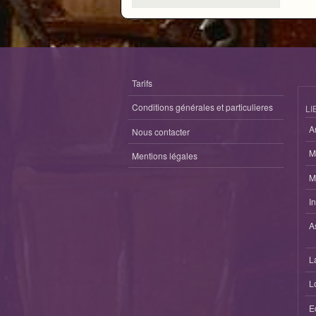
Tarifs
Conditions générales et particulieres
LI
A
Nous contacter
M
Mentions légales
M
I
A
L
L
E