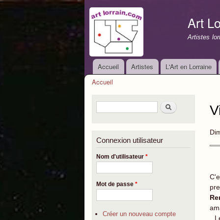
Art Lo
Artistes lo
Accueil
Artistes
L'Art en Lorraine
Menu principal
Accueil
Vous êtes ici
Formulaire de recherche
Rechercher
V
Di
Connexion utilisateur
Nom d'utilisateur
*
C'e
Mot de passe
*
pre
Re
ama
Créer un nouveau compte
Le