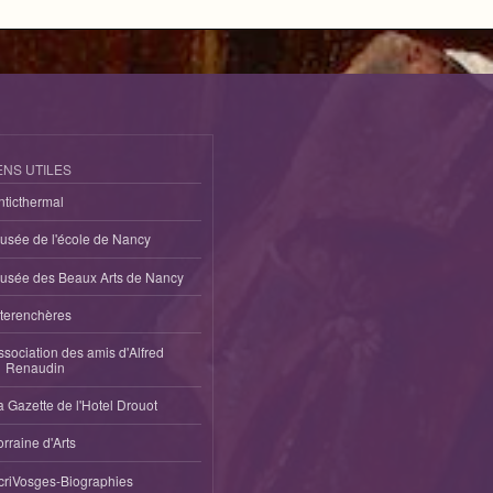
ENS UTILES
nticthermal
usée de l'école de Nancy
usée des Beaux Arts de Nancy
nterenchères
ssociation des amis d'Alfred
Renaudin
a Gazette de l'Hotel Drouot
orraine d'Arts
criVosges-Biographies