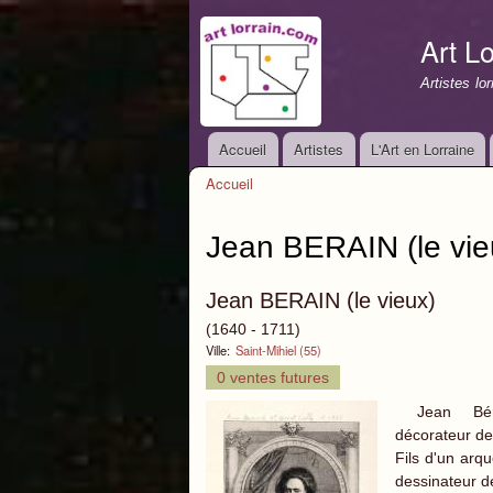
Art Lo
Artistes lo
Accueil
Artistes
L'Art en Lorraine
Menu principal
Accueil
Vous êtes ici
Jean BERAIN (le vie
Jean BERAIN (le vieux)
(1640 - 1711)
Ville:
Saint-Mihiel (55)
0 ventes futures
Jean Bérai
décorateur de 
Fils d'un arq
dessinateur d