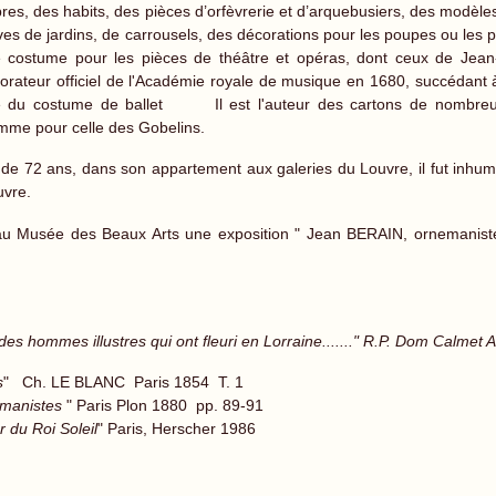
es, des habits, des pièces d’orfèvrerie et d’arquebusiers, des modèle
ves de jardins, de carrousels, des décorations pour les poupes ou les p
costume pour les pièces de théâtre et opéras, dont ceux de Jean-B
corateur officiel de l'Académie royale de musique en 1680, succédant à 
ire du costume de ballet Il est l'auteur des cartons de nombreus
me pour celle des Gobelins.
de 72 ans, dans son appartement aux galeries du Louvre, il fut inhumé
uvre.
u Musée des Beaux Arts une exposition " Jean BERAIN, ornemaniste 
 hommes illustres qui ont fleuri en Lorraine......." R.P. Dom Calme
s
" Ch. LE BLANC Paris 1854 T. 1
emanistes
" Paris Plon 1880 pp. 89-91
 du Roi Soleil
" Paris, Herscher 1986