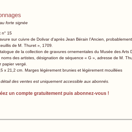
sonnages
au forte signée
t n° 15
avure sur cuivre de Dolivar d'après Jean Bérain l'Ancien, probablement
euillis de M. Thuret », 1709.
talogue de la collection de gravures ornementales du Musée des Arts Dé
s noms des artistes, désignation de séquence « G », adresse de M. Thure
r papier vergé.
,5 x 21,2 cm. Marges légèrement brunies et légèrement mouillées
 détail des ventes est uniquement accessible aux abonnés.
éez un compte gratuitement puis abonnez-vous !