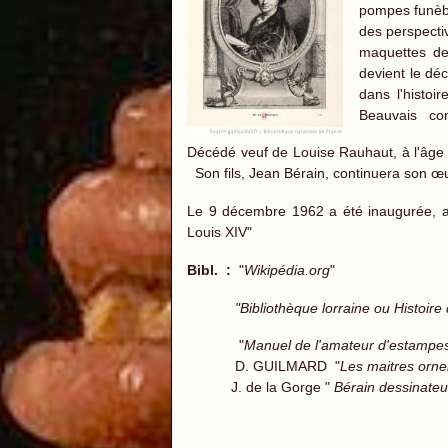
pompes funèbr
des perspecti
maquettes de 
devient le dé
dans l'histo
Beauvais com
Décédé veuf de Louise Rauhaut, à l'âge 
Son fils, Jean Bérain, continuera son œ
Le 9 décembre 1962 a été inaugurée, a
Louis XIV"
Bibl. :
"
Wikipédia.org
"
"Bibliothèque lorraine ou Histoire des
"
Manuel de l'amateur d'estampe
D. GUILMARD "
Les maitres orn
J. de la Gorge "
Bérain dessinateur