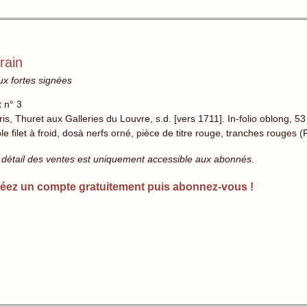
rain
ux fortes signées
t n° 3
is, Thuret aux Galleries du Louvre, s.d. [vers 1711]. In-folio oblong, 5
ple filet à froid, dosà nerfs orné, pièce de titre rouge, tranches rouges (
 détail des ventes est uniquement accessible aux abonnés.
éez un compte gratuitement puis abonnez-vous !