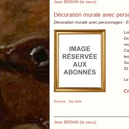
Jean BERAIN (le vieux)
Décoration murale avec per
Décoration murale avec personnages - E
Lo
Gr
rec
Ca
le
Su
31
Le
Cr
Gravure
Eau forte
Jean BERAIN (le vieux)