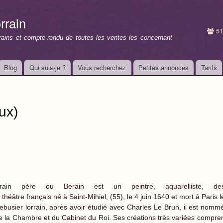
Aller au
contenu
rrain
principal
51
rrains et compte-rendu de toutes les ventes les concernant
Blog
Qui suis-je ?
Vous recherchez
Petites annonces
Tarifs
ux)
n père ou Berain est un peintre, aquarelliste, dessi
théâtre français né à Saint-Mihiel, (55), le 4 juin 1640 et mort à Paris
uebusier lorrain, après avoir étudié avec Charles Le Brun, il est no
e la Chambre et du Cabinet du Roi. Ses créations très variées compren