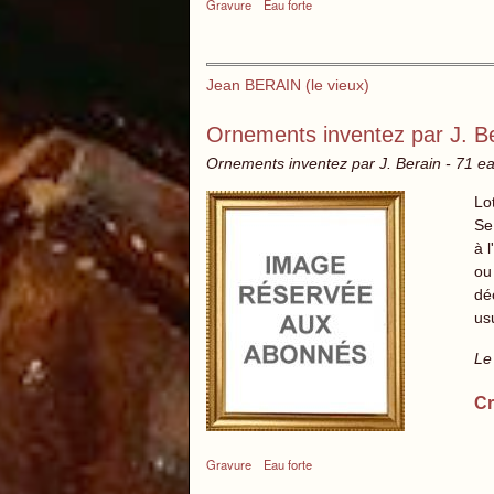
Gravure
Eau forte
Jean BERAIN (le vieux)
Ornements inventez par J. B
Ornements inventez par J. Berain - 71 ea
Lo
Se
à l
ou
dé
us
Le
Cr
Gravure
Eau forte