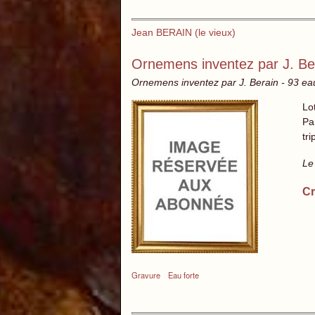
Jean BERAIN (le vieux)
Ornemens inventez par J. Be
Ornemens inventez par J. Berain - 93 ea
Lo
Par
tri
Le
Cr
Gravure
Eau forte