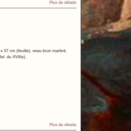
Plus de détails
3 x 37 cm (feuille), veau brun marbré,
Rel. du XVIIIe).
Plus de détails