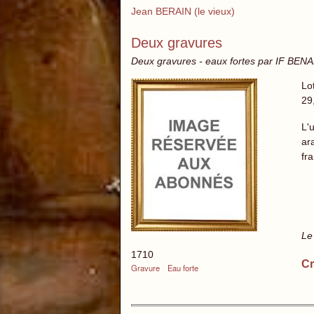
Jean BERAIN (le vieux)
Deux gravures
Deux gravures - eaux fortes par IF BEN
Lo
29
L'
ar
fra
Le
1710
Cr
Gravure
Eau forte