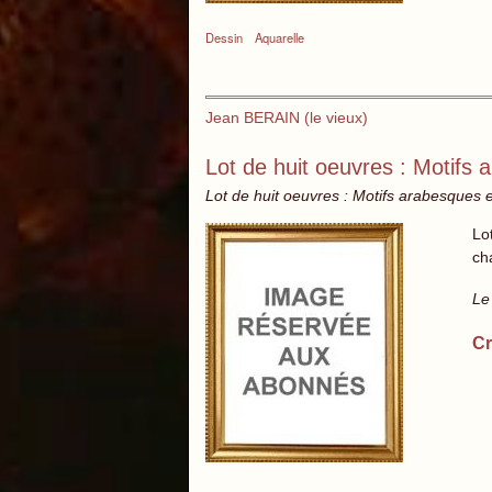
Dessin
Aquarelle
Jean BERAIN (le vieux)
Lot de huit oeuvres : Motifs
Lot de huit oeuvres : Motifs arabesques 
Lo
ch
Le
Cr