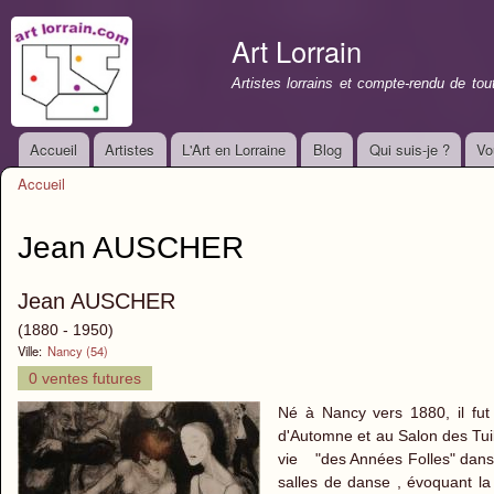
All
con
Art Lorrain
prin
Artistes lorrains et compte-rendu de to
Accueil
Artistes
L'Art en Lorraine
Blog
Qui suis-je ?
Vo
Menu principal
Accueil
Vous êtes ici
Jean AUSCHER
Jean AUSCHER
(1880 - 1950)
Ville:
Nancy (54)
0 ventes futures
Né à Nancy vers 1880, il fut
d'Automne et au Salon des Tuil
vie "des Années Folles" dans 
salles de danse , évoquant l