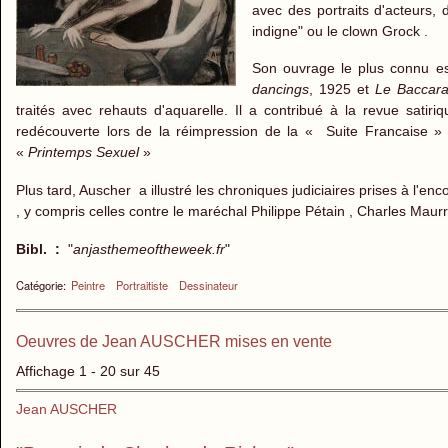
avec des portraits d'acteurs,
indigne" ou le clown Grock .
Son ouvrage le plus connu est 
dancings
, 1925 et
Le Baccar
traités avec rehauts d'aquarelle. Il a contribué à la revue satiri
redécouverte lors de la réimpression de la « Suite Francais
«
Printemps Sexuel
»
Plus tard, Auscher a illustré les chroniques judiciaires prises à l'
, y compris celles contre le maréchal Philippe Pétain , Charles Maurr
Bibl. :
"
anjasthemeoftheweek.fr
"
Catégorie:
Peintre
Portraitiste
Dessinateur
Oeuvres de Jean AUSCHER mises en vente
Affichage 1 - 20 sur 45
Jean AUSCHER