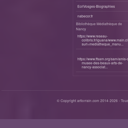
EcriVosges-Biographies
nabecor.fr
Bibliothèque Médiathèque de
Nancy
https://www.reseau-
colibris.fr/iguana/www.main.c
surl=mediatheque_manu...
https://www.ffsam.org/sam/amis-
musee-des-beaux-arts-de-
nancy-associat...
© Copyright artlorrain.com 2014-
2026
- Tous