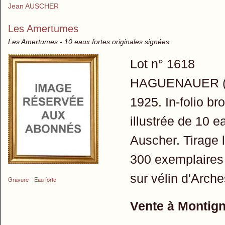
Jean AUSCHER
Les Amertumes
Les Amertumes - 10 eaux fortes originales signées
Lot n° 1618
HAGUENAUER (An
1925. In-folio br
illustrée de 10 e
Auscher. Tirage 
300 exemplaires 
sur vélin d'Arch
Gravure
Eau forte
Vente à Montig