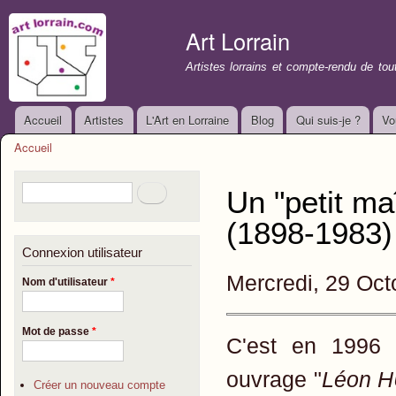
All
con
Art Lorrain
prin
Artistes lorrains et compte-rendu de to
Accueil
Artistes
L'Art en Lorraine
Blog
Qui suis-je ?
Vo
Menu principal
Accueil
Vous êtes ici
Formulaire de recherche
Rechercher
Un "petit ma
(1898-1983)
Connexion utilisateur
Mercredi, 29 Oct
Nom d'utilisateur
*
Mot de passe
*
C'est en 1996
ouvrage "
Léon H
Créer un nouveau compte