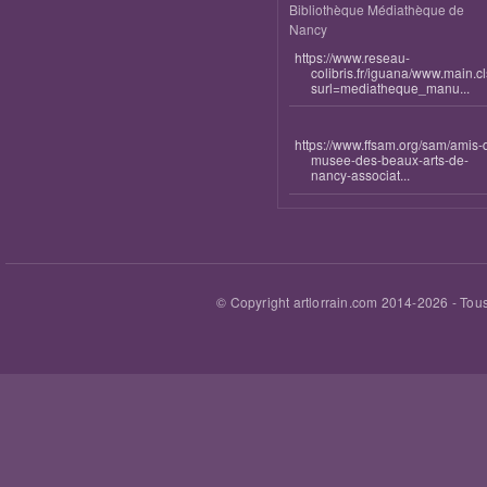
Bibliothèque Médiathèque de
Nancy
https://www.reseau-
colibris.fr/iguana/www.main.c
surl=mediatheque_manu...
https://www.ffsam.org/sam/amis-
musee-des-beaux-arts-de-
nancy-associat...
© Copyright artlorrain.com 2014-
2026
- Tous