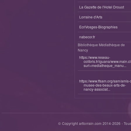
La Gazette de l'Hotel Drouot
Lorraine d'Arts
EcriVosges-Biographies
nabecor.fr
Bibliothèque Médiathèque de
Nancy
https://www.reseau-
colibris.fr/iguana/www.main.c
surl=mediatheque_manu...
https://www.ffsam.org/sam/amis-
musee-des-beaux-arts-de-
nancy-associat...
© Copyright artlorrain.com 2014-
2026
- Tous