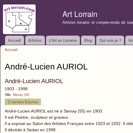
All
con
Art Lorrain
prin
Artistes lorrains et compte-rendu de to
Accueil
Artistes
L'Art en Lorraine
Blog
Qui suis-je ?
Vo
Menu principal
Accueil
Vous êtes ici
André-Lucien AURIOL
André-Lucien AURIOL
1903 - 1998
Ville:
Stenay (55)
0 ventes futures
André-Lucien AURIOL est né à Stenay (55) en 1903.
Il est Peintre, sculpteur et graveur.
Il a exposé au Salon des Artistes Français entre 1923 et 1932. Il o
Il décède à Sedan en 1998.