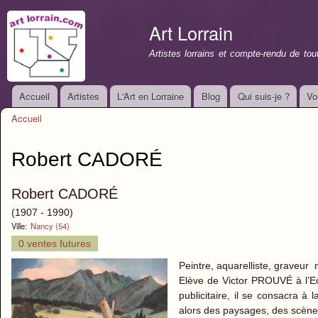
All
con
Art Lorrain
prin
Artistes lorrains et compte-rendu de to
Accueil
Artistes
L'Art en Lorraine
Blog
Qui suis-je ?
Vo
Menu principal
Accueil
Vous êtes ici
Robert CADORÉ
Robert CADORÉ
(1907 - 1990)
Ville:
Nancy (54)
0 ventes futures
Peintre, aquarelliste, graveur
Elève de Victor PROUVÉ à l’Ec
publicitaire, il se consacra à 
alors des paysages, des scène