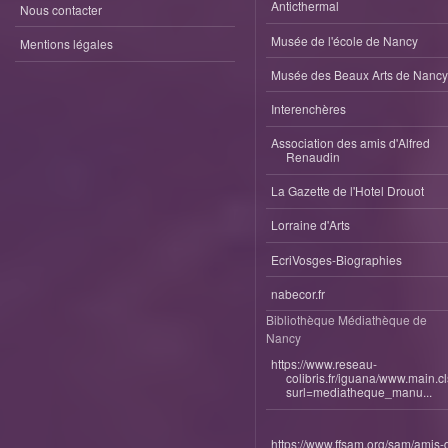
Anticthermal
Nous contacter
Musée de l'école de Nancy
Mentions légales
Musée des Beaux Arts de Nancy
Interenchères
Association des amis d'Alfred
Renaudin
La Gazette de l'Hotel Drouot
Lorraine d'Arts
EcriVosges-Biographies
nabecor.fr
Bibliothèque Médiathèque de
Nancy
https://www.reseau-
colibris.fr/iguana/www.main.c
surl=mediatheque_manu...
https://www.ffsam.org/sam/amis-