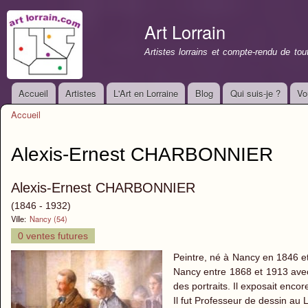
All
con
Art Lorrain
prin
Artistes lorrains et compte-rendu de to
Accueil
Artistes
L'Art en Lorraine
Blog
Qui suis-je ?
Vo
Menu principal
Accueil
Vous êtes ici
Alexis-Ernest CHARBONNIER
Alexis-Ernest CHARBONNIER
(1846 - 1932)
Ville:
Nancy (54)
0 ventes futures
Peintre, né à Nancy en 1846 et
Nancy entre 1868 et 1913 ave
des portraits. Il exposait enc
Il fut Professeur de dessin au