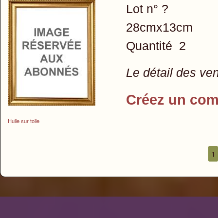
Lot n° ?
28cmx13cm
Quantité 2
Le détail des ve
Créez un com
Huile sur toile
1
Pages