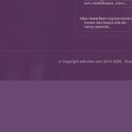
surl=mediatheque_manu...
https://www.ffsam.org/sam/amis-
musee-des-beaux-arts-de-
nancy-associat...
© Copyright artlorrain.com 2014-
2026
- Tous