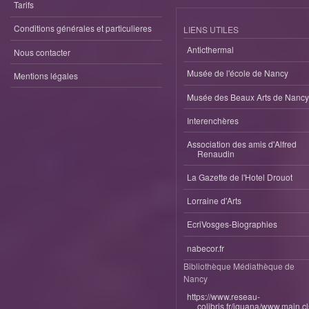
Tarifs
Conditions générales et particulieres
LIENS UTILES
Anticthermal
Nous contacter
Musée de l'école de Nancy
Mentions légales
Musée des Beaux Arts de Nancy
Interenchères
Association des amis d'Alfred
Renaudin
La Gazette de l'Hotel Drouot
Lorraine d'Arts
EcriVosges-Biographies
nabecor.fr
Bibliothèque Médiathèque de
Nancy
https://www.reseau-
colibris.fr/iguana/www.main.c