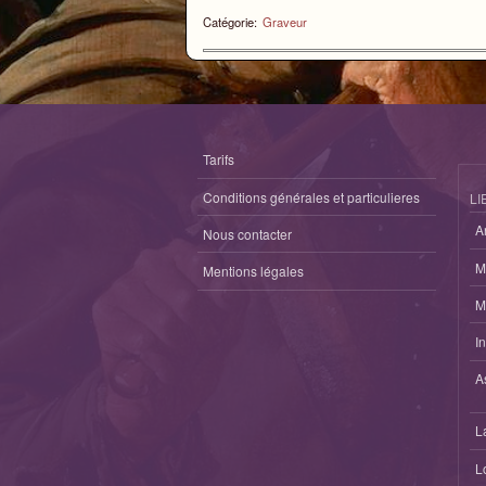
Catégorie:
Graveur
Tarifs
Conditions générales et particulieres
LI
A
Nous contacter
M
Mentions légales
M
I
A
L
L