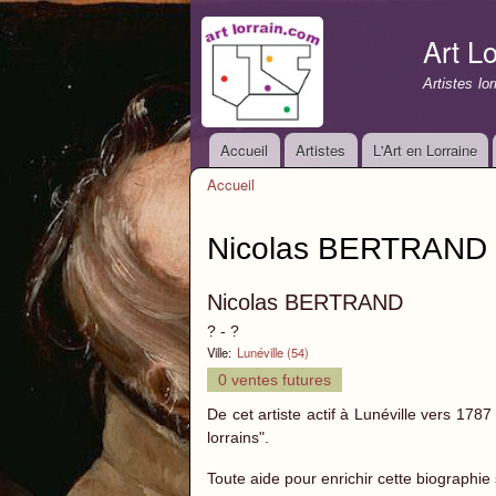
Art Lo
Artistes lo
Accueil
Artistes
L'Art en Lorraine
Menu principal
Accueil
Vous êtes ici
Nicolas BERTRAND
Nicolas BERTRAND
? - ?
Ville:
Lunéville (54)
0 ventes futures
De cet artiste actif à Lunéville vers 178
lorrains".
Toute aide pour enrichir cette biographie