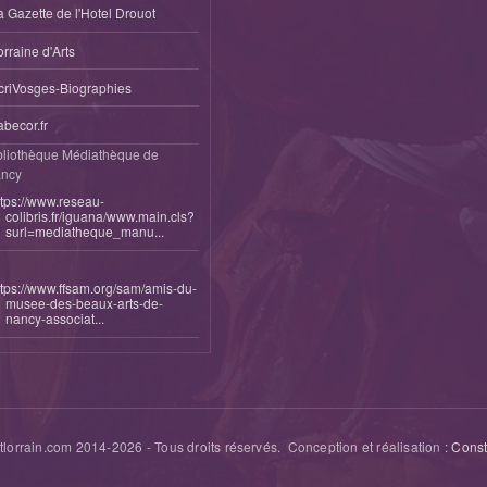
a Gazette de l'Hotel Drouot
orraine d'Arts
criVosges-Biographies
abecor.fr
bliothèque Médiathèque de
ncy
ttps://www.reseau-
colibris.fr/iguana/www.main.cls?
surl=mediatheque_manu...
ttps://www.ffsam.org/sam/amis-du-
musee-des-beaux-arts-de-
nancy-associat...
tlorrain.com 2014-
2026
- Tous droits réservés. Conception et réalisation :
Cons