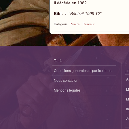
Il décède en 1982
Bibl. :
"
Bénézit 1999 T2
"
Catégorie:
Peintre
Graveur
Tarifs
Conditions générales et particulieres
LI
A
Nous contacter
M
Mentions légales
M
I
A