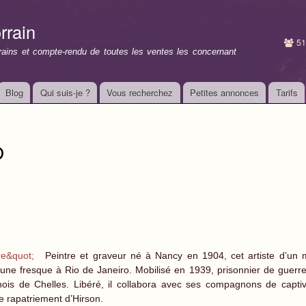
Aller au
contenu
rrain
principal
51
rrains et compte-rendu de toutes les ventes les concernant
Blog
Qui suis-je ?
Vous recherchez
Petites annonces
Tarifs
D
Peintre et graveur né à Nancy en 1904, cet artiste d’un m
une fresque à Rio de Janeiro. Mobilisé en 1939, prisonnier de guerre, 
nois de Chelles. Libéré, il collabora avec ses compagnons de captivi
de rapatriement d’Hirson.