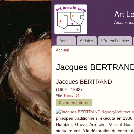
Art Lo
Artistes lo
Accueil
Artistes
L'Art en Lorraine
Menu principal
Accueil
Vous êtes ici
Jacques BERTRAN
Jacques BERTRAND
(1904 - 1982)
Ville:
Nancy (54)
0 ventes futures
principes traditionnels, exécuta en 1938 
Humblot, Grove, Arretche, Volti et Boul
statuaire Volti à la décoration du centre 