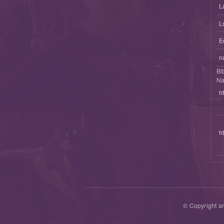
L
L
E
n
Bi
Na
h
h
© Copyright ar