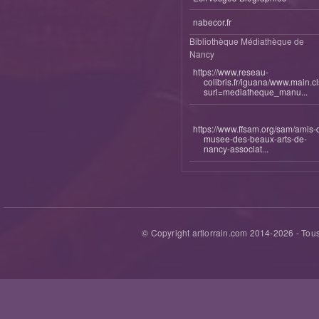
nabecor.fr
Bibliothèque Médiathèque de
Nancy
https://www.reseau-
colibris.fr/iguana/www.main.c
surl=mediatheque_manu...
https://www.ffsam.org/sam/amis-
musee-des-beaux-arts-de-
nancy-associat...
© Copyright artlorrain.com 2014-
2026
- Tous