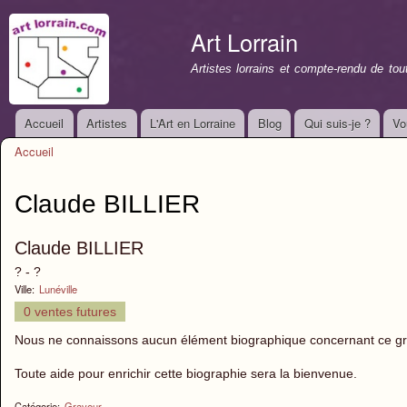
All
con
Art Lorrain
prin
Artistes lorrains et compte-rendu de to
Accueil
Artistes
L'Art en Lorraine
Blog
Qui suis-je ?
Vo
Menu principal
Accueil
Vous êtes ici
Claude BILLIER
Claude BILLIER
? - ?
Ville:
Lunéville
0 ventes futures
Nous ne connaissons aucun élément biographique concernant ce grav
Toute aide pour enrichir cette biographie sera la bienvenue.
Catégorie:
Graveur