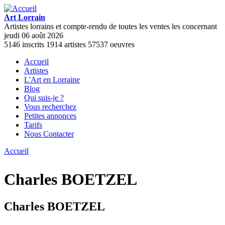
Aller au contenu principal
Art Lorrain
Artistes lorrains et compte-rendu de toutes les ventes les concernant
jeudi 06 août 2026
5146
inscrits
1914
artistes
57537
oeuvres
Accueil
Artistes
Menu principal
L'Art en Lorraine
Blog
Qui suis-je ?
Vous recherchez
Petites annonces
Tarifs
Nous Contacter
Accueil
Vous êtes ici
Charles BOETZEL
Charles BOETZEL