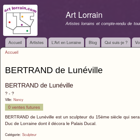
All
con
Art Lorrain
prin
Artistes lorrains et compte-rendu de to
Accueil
Artistes
L'Art en Lorraine
Blog
Qui suis-je ?
Vo
Menu principal
Accueil
Vous êtes ici
BERTRAND de Lunéville
BERTRAND de Lunéville
? - ?
Ville:
Nancy
0 ventes futures
BERTRAND de Lunéville est un sculpteur du 15ème siècle qui serait n
Duc de Lorraine dont il décora le Palais Ducal.
Catégorie:
Sculpteur