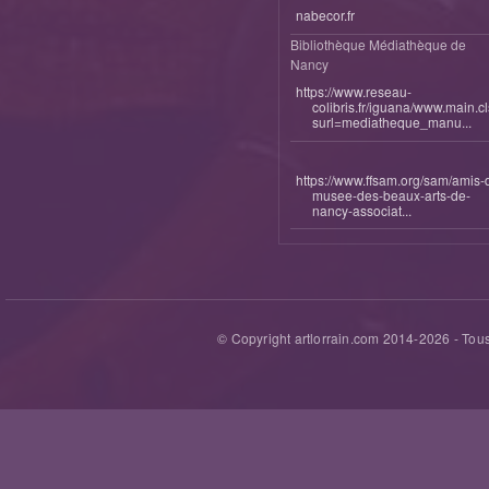
nabecor.fr
Bibliothèque Médiathèque de
Nancy
https://www.reseau-
colibris.fr/iguana/www.main.c
surl=mediatheque_manu...
https://www.ffsam.org/sam/amis-
musee-des-beaux-arts-de-
nancy-associat...
© Copyright artlorrain.com 2014-
2026
- Tous