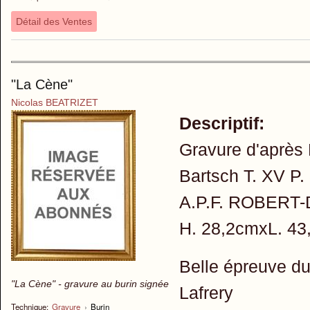
Détail des Ventes
"La Cène"
Nicolas BEATRIZET
Descriptif:
Gravure d'aprè
Bartsch T. XV P.
A.P.F. ROBERT-D
H. 28,2cmxL. 43
Belle épreuve du
"La Cène" - gravure au burin signée
Lafrery
Technique:
Gravure
›
Burin