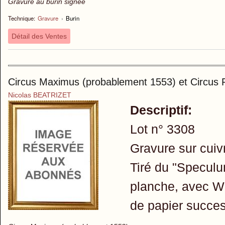
Gravure au burin signée
Technique:
Gravure
›
Burin
Détail des Ventes
Circus Maximus (probablement 1553) et Circus 
Nicolas BEATRIZET
Descriptif:
Lot n° 3308
Gravure sur cuiv
Tiré du "Specul
planche, avec Wz
de papier succes