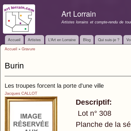
All
con
Art Lorrain
prin
Artistes lorrains et compte-rendu de to
Accueil
Artistes
L'Art en Lorraine
Blog
Qui suis-je ?
Vo
Menu principal
Accueil
»
Gravure
Vous êtes ici
Burin
Les troupes forcent la porte d'une ville
Jacques CALLOT
Descriptif:
Lot n° 308
Planche de la sé