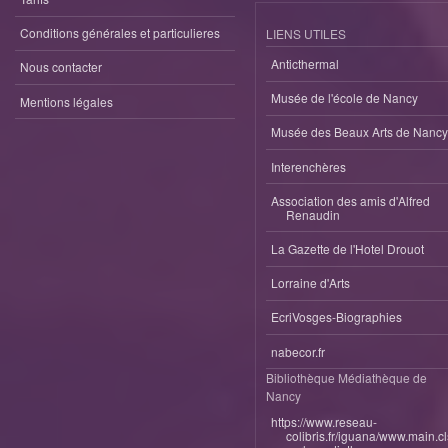
Conditions générales et particulieres
LIENS UTILES
Anticthermal
Nous contacter
Musée de l'école de Nancy
Mentions légales
Musée des Beaux Arts de Nancy
Interenchères
Association des amis d'Alfred
Renaudin
La Gazette de l'Hotel Drouot
Lorraine d'Arts
EcriVosges-Biographies
nabecor.fr
Bibliothèque Médiathèque de
Nancy
https://www.reseau-
colibris.fr/iguana/www.main.c