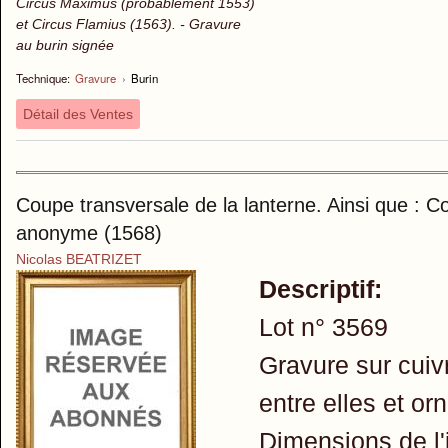
Circus Maximus (probablement 1553)
et Circus Flamius (1563). - Gravure
au burin signée
Technique:
Gravure
›
Burin
Détail des Ventes
Coupe transversale de la lanterne. Ainsi que : Co
anonyme (1568)
Nicolas BEATRIZET
Descriptif:
Lot n° 3569
Gravure sur cuivr
entre elles et orn
Dimensions de l'