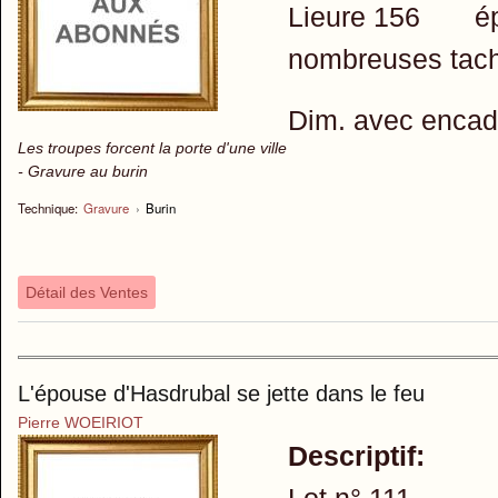
Lieure 156 épre
nombreuses tac
Dim. avec enca
Les troupes forcent la porte d'une ville
- Gravure au burin
Technique:
Gravure
›
Burin
Détail des Ventes
L'épouse d'Hasdrubal se jette dans le feu
Pierre WOEIRIOT
Descriptif:
Lot n° 111