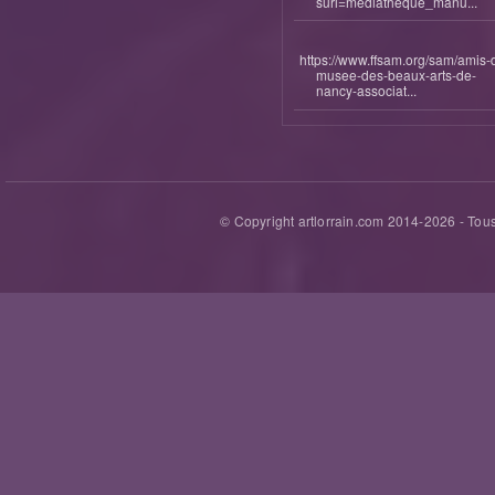
surl=mediatheque_manu...
https://www.ffsam.org/sam/amis-
musee-des-beaux-arts-de-
nancy-associat...
© Copyright artlorrain.com 2014-
2026
- Tous