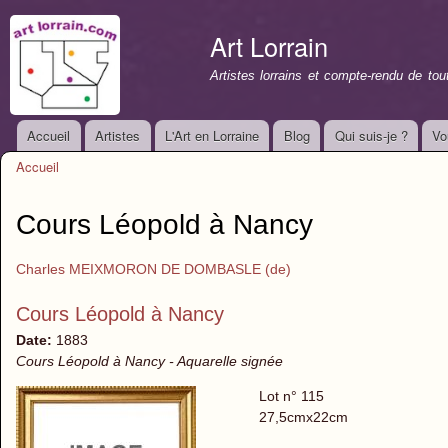
All
con
Art Lorrain
prin
Artistes lorrains et compte-rendu de to
Accueil
Artistes
L'Art en Lorraine
Blog
Qui suis-je ?
Vo
Menu principal
Accueil
Vous êtes ici
Cours Léopold à Nancy
Charles MEIXMORON DE DOMBASLE (de)
Cours Léopold à Nancy
Date:
1883
Cours Léopold à Nancy - Aquarelle signée
Lot n° 115
27,5cmx22cm