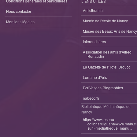
Conditions générales et particulieres
LIENS UTILES
Anticthermal
Nous contacter
Musée de l'école de Nancy
Mentions légales
Musée des Beaux Arts de Nancy
Interenchères
Association des amis d'Alfred
Renaudin
La Gazette de l'Hotel Drouot
Lorraine d'Arts
EcriVosges-Biographies
nabecor.fr
Bibliothèque Médiathèque de
Nancy
https://www.reseau-
colibris.fr/iguana/www.main.c
surl=mediatheque_manu...